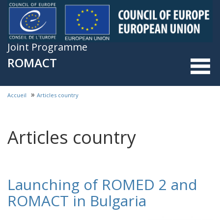
Skip to main content
Joint Programme
ROMACT
»
Accueil
Articles country
You are here
Articles country
Launching of ROMED 2 and
ROMACT in Bulgaria