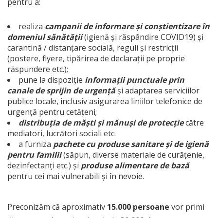
pentru a:
realiza
campanii de informare și conștientizare în
domeniul sănătății
(igienă și răspândire COVID19) și
carantină / distanțare socială, reguli și restricții
(postere, flyere, tipărirea de declarații pe proprie
răspundere etc.);
pune la dispoziție
informații punctuale prin
canale de sprijin de urgență
și adaptarea serviciilor
publice locale, inclusiv asigurarea liniilor telefonice de
urgență pentru cetățeni;
distribuția de măști și mănuși de protecție
către
mediatori, lucrători sociali etc.
a furniza
pachete cu produse sanitare și de igienă
pentru familii
(săpun, diverse materiale de curățenie,
dezinfectanți etc.) și
produse alimentare de bază
pentru cei mai vulnerabili și în nevoie.
Preconizăm că aproximativ
15.000 persoane
vor primi