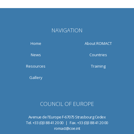
NAVIGATION
Home
About ROMACT
News
Countries
Resources
Training
Gallery
COUNCIL OF EUROPE
Avenue de l'Europe F-67075 Strasbourg Cedex
Tel. +33 (0)3 88 41 20 00 | Fax. +33 (0)3 88 41 20 00
romact@coe.int