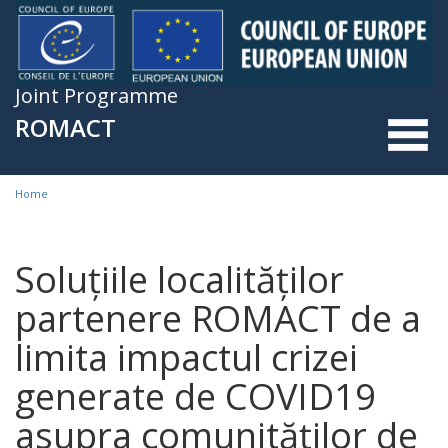
Skip to main content
Joint Programme
ROMACT
Home
You are here
Soluțiile localităților
partenere ROMACT de a
limita impactul crizei
generate de COVID19
asupra comunităților de